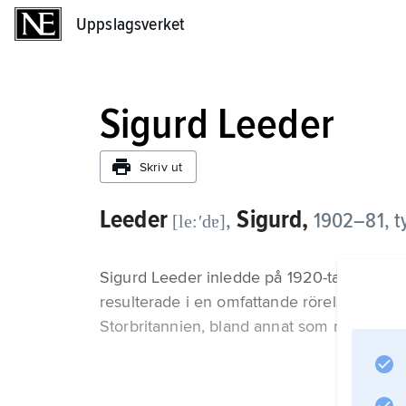
Uppslagsverket
Uppslagsverket
Sigurd Leeder
Skriv ut
Leeder
Sigurd,
,
1902–81, t
[le:ʹdɐ]
Sigurd Leeder inledde på 1920-talet ett n
resulterade i en omfattande rörelseanalys
Storbritannien, bland annat som meddirektö