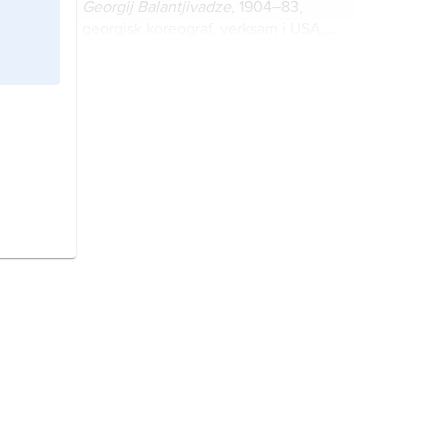
Georgij Balantjivadze
, 1904–83,
georgisk koreograf, verksam i USA,
ansedd som 1900-talets mest
betydande koreograf efter Fokine.
balett
, teatertyp som omfattar dans,
musik, scenografi och ljus.
Stravinsky
(
Stravinskij
),
Igor,
född 5
juni (17 juni enligt nya stilen) 1882,
död 6 april 1971, rysk tonsättare,
fransk medborgare 1934, amerikansk
1945.
musikal
, musikteaterform som
sammanfogar tal, sång och dans.
Opel,
tysk biltillverkare med
huvudkontor i Rüsselsheim, grundad
1862.
Storbritannien,
stat i västra Europa.