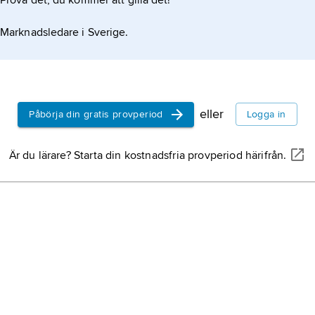
Prova det, du kommer att gilla det!
Marknadsledare i Sverige.
eller
Påbörja din gratis provperiod
Logga in
Är du lärare? Starta din kostnadsfria provperiod härifrån.