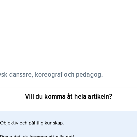
ysk dansare, koreograf och pedagog.
ära samarbete med Kurt Jooss, vilket bland annat
Vill du komma åt hela artikeln?
 och en ny dansteknik. Från 1934 var han verksam i
r för Ballet Jooss och skolan i Dartington Hall.
Objektiv och pålitlig kunskap.