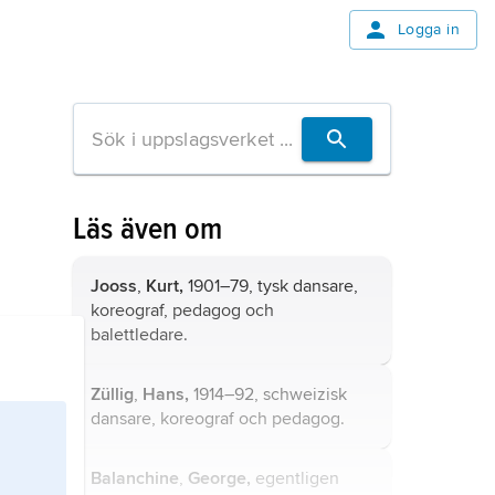
Logga in
Läs även om
Jooss
,
Kurt,
1901–79, tysk dansare,
koreograf, pedagog och
balettledare.
Züllig
,
Hans,
1914–92, schweizisk
dansare, koreograf och pedagog.
Balanchine
,
George,
egentligen