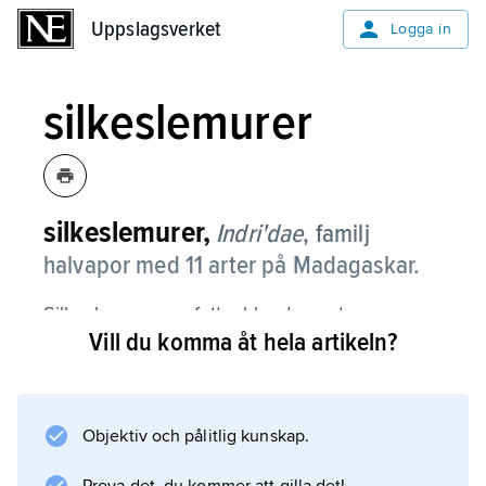
Uppslagsverket
Uppslagsverket
Logga in
silkeslemurer
silkeslemurer,
Indri'dae
,
familj
halvapor med 11 arter på Madagaskar.
Silkeslemurer omfattar bland annat
Vill du komma åt hela artikeln?
indri
,
ullmaki
och
Objektiv och pålitlig kunskap.
sifakor