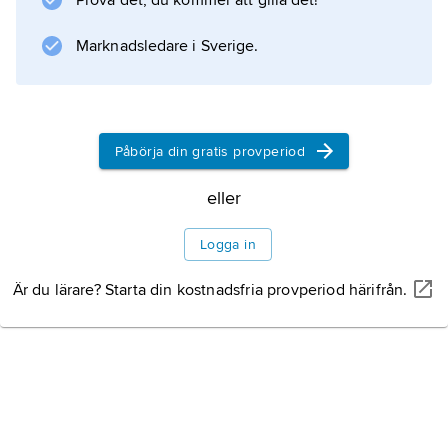
Prova det, du kommer att gilla det!
. De lever i skogar och skiljer sig från andra
lemurer framför allt genom reducerad
Marknadsledare i Sverige.
tanduppsättning.
Påbörja din gratis provperiod
Information om artikeln
eller
Logga in
Är du lärare? Starta din kostnadsfria provperiod härifrån.