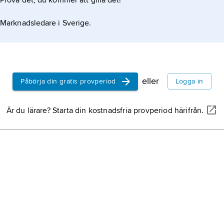
Prova det, du kommer att gilla det!
Marknadsledare i Sverige.
eller
Påbörja din gratis provperiod
Logga in
Är du lärare? Starta din kostnadsfria provperiod härifrån.