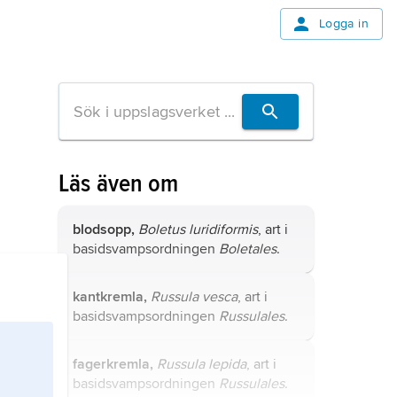
Logga in
Läs även om
blodsopp,
Boletus luridiformis
, art i
basidsvampsordningen
Boletales
.
kantkremla,
Russula vesca
, art i
basidsvampsordningen
Russulales
.
fagerkremla,
Russula lepida
, art i
basidsvampsordningen
Russulales
.