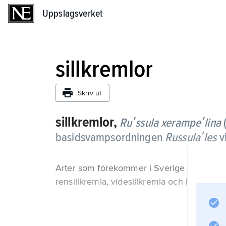
Uppslagsverket
Uppslagsverket
sillkremlor
Skriv ut
sillkremlor,
Ruʹssula xerampeʹlina
(
basidsvampsordningen
Russulaʹles
vi
Arter som förekommer i Sverige är tallsillkr
rensillkremla, videsillkremla och lappsillkr