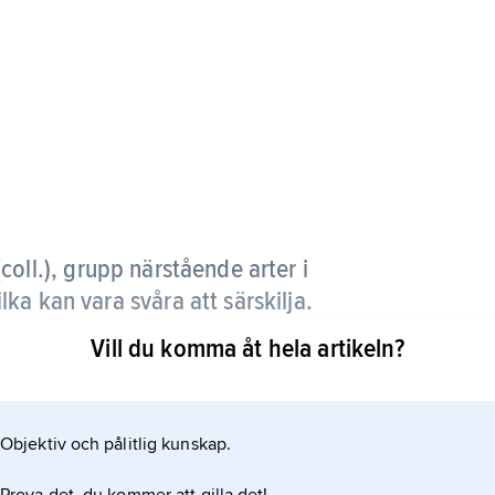
coll.),
grupp närstående arter i
lka kan vara svåra att särskilja.
Vill du komma åt hela artikeln?
emla, gransillkremla, olivsillkremla, boksillkremla,
emla.
Objektiv och pålitlig kunskap.