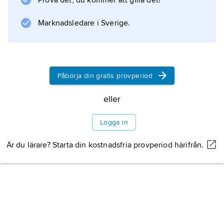
Prova det, du kommer att gilla det!
Marknadsledare i Sverige.
Påbörja din gratis provperiod
eller
Logga in
Är du lärare? Starta din kostnadsfria provperiod härifrån.