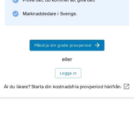
Prova det, du kommer att gilla det!
Marknadsledare i Sverige.
Påbörja din gratis provperiod
eller
Logga in
Är du lärare? Starta din kostnadsfria provperiod härifrån.