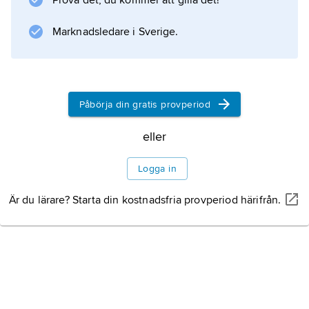
Prova det, du kommer att gilla det!
ovansida och två vita, längsgående band på
undersidan. De små hanorganen sitter i täta
Marknadsledare i Sverige.
samlingar, och de
Påbörja din gratis provperiod
Information om artikeln
eller
Logga in
Är du lärare? Starta din kostnadsfria provperiod härifrån.