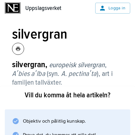
Uppslagsverket
Uppslagsverket
Logga in
silvergran
silvergran,
europeisk silvergran
,
Aʹbies aʹlba
(syn.
A. pectinaʹta
),
art i
familjen tallväxter.
Vill du komma åt hela artikeln?
Det är ett uppemot 40 m högt barrträd. Unga
träd växer regelbundet pyramidformigt, äldre
mer oregelbundet. Barken är mörkt grå, först
jämn, senare sprucken. De uppemot 2 cm
Objektiv och pålitlig kunskap.
långa barren sitter glest. De har mörkgrön