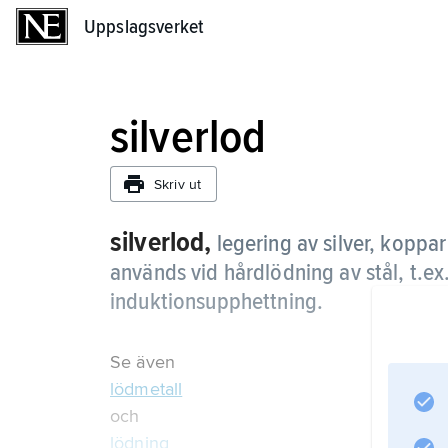
Uppslagsverket
Uppslagsverket
silverlod
Skriv ut
silverlod,
legering av silver, koppa
används vid hårdlödning av stål, t.ex
induktionsupphettning.
Se även
lödmetall
och
lödning