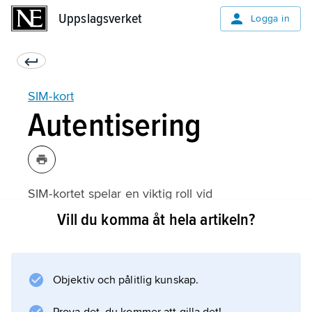
Uppslagsverket
Uppslagsverket
Logga in
SIM-kort
Autentisering
SIM-kortet spelar en viktig roll vid
autentisering. Syftet med autentisering är att
Vill du komma åt hela artikeln?
garantera att inte någon annan än den
berättigade användaren kan använda
telefonen. Autentiseringsproceduren ser ut
Objektiv och pålitlig kunskap.
som följer.