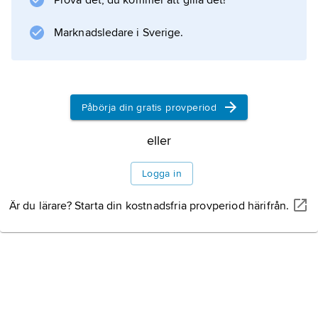
Prova det, du kommer att gilla det!
Marknadsledare i Sverige.
Information om artikeln
Påbörja din gratis provperiod
eller
Logga in
Är du lärare? Starta din kostnadsfria provperiod härifrån.