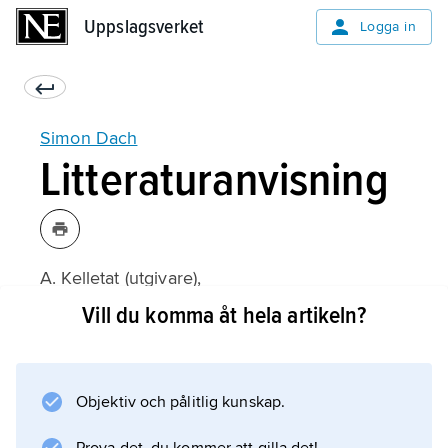
Uppslagsverket
Uppslagsverket
Logga in
Simon Dach
Litteraturanvisning
A. Kelletat (utgivare),
Simon Dach und der Königsberger
Vill du komma åt hela artikeln?
Dichterkreis
(1986);
Objektiv och pålitlig kunskap.