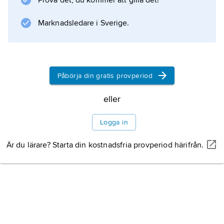
Prova det, du kommer att gilla det!
Information om artikeln
Marknadsledare i Sverige.
Påbörja din gratis provperiod
eller
Logga in
Är du lärare? Starta din kostnadsfria provperiod härifrån.