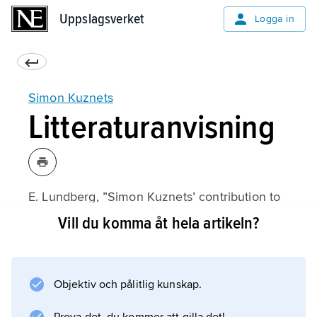
Uppslagsverket
Uppslagsverket
Logga in
Simon Kuznets
Litteraturanvisning
E. Lundberg, ”Simon Kuznets’ contribution to
economics”,
Vill du komma åt hela artikeln?
The Swedish Journal of Economics
1971;
Objektiv och pålitlig kunskap.