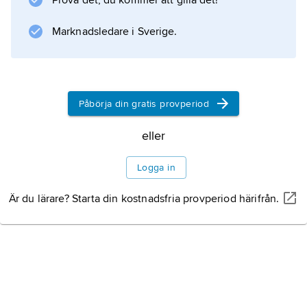
Prova det, du kommer att gilla det!
Information om artikeln
Marknadsledare i Sverige.
Påbörja din gratis provperiod
eller
Logga in
Är du lärare? Starta din kostnadsfria provperiod härifrån.