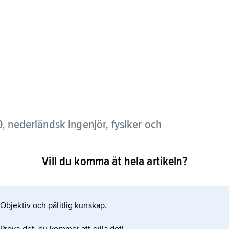
 nederländsk ingenjör, fysiker och
Vill du komma åt hela artikeln?
omekanik, navigation och befästningskonst och var
t ifrågasätta och experimentellt testa Aristoteles
Objektiv och pålitlig kunskap.