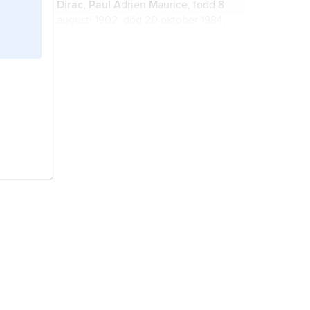
Dirac
,
Paul
A
drien
M
aurice, född 8
augusti 1902, död 20 oktober 1984,
brittisk teoretisk fysiker, en av den
moderna kvantfysikens banbrytare.
fysiologi
, läran om hur levande
organismer, deras organ och
vävnader fungerar.
fysik
, ursprungligen benämningen
på all naturvetenskap.
materia
, beståndsdel i alla reella
föremål och filosofiskt ett begrepp
som under tidernas lopp har använts
i många olika betydelser.
matematik
, en abstrakt och generell
vetenskap för problemlösning och
metodutveckling.