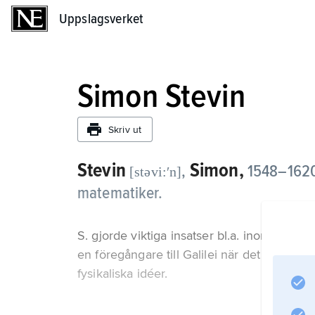
Uppslagsverket
Uppslagsverket
Simon Stevin
Skriv ut
Stevin
Simon,
,
1548–1620,
[stəvi:ʹn]
matematiker.
S. gjorde viktiga insatser bl.a. inom hydr
en föregångare till Galilei när det gällde at
fysikaliska idéer.