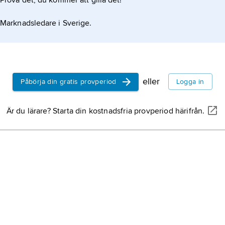
Prova det, du kommer att gilla det!
Marknadsledare i Sverige.
eller
Påbörja din gratis provperiod
Logga in
Är du lärare? Starta din kostnadsfria provperiod härifrån.