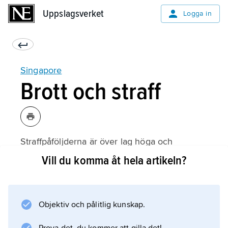
Uppslagsverket
Uppslagsverket
Logga in
Singapore
Brott och straff
Straffpåföljderna är över lag höga och
spöstraff är inte ovanligt för män. Dödsstraff
Vill du komma åt hela artikeln?
utdöms och verkställs genom hängning.
Sedan 2012 finns möjlighet att under vissa
omständigheter omvandla dödsstraffet till
Objektiv och pålitlig kunskap.
livstidsstraff. Lagen om inre säkerhet medger
frihetsberövande utan rättegång och har