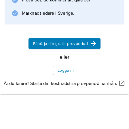
Prova det, du kommer att gilla det!
tillämpats för personer som misstänkts planera
terroristattentat i landet.
Marknadsledare i Sverige.
Information om artikeln
Påbörja din gratis provperiod
eller
Logga in
Är du lärare? Starta din kostnadsfria provperiod härifrån.