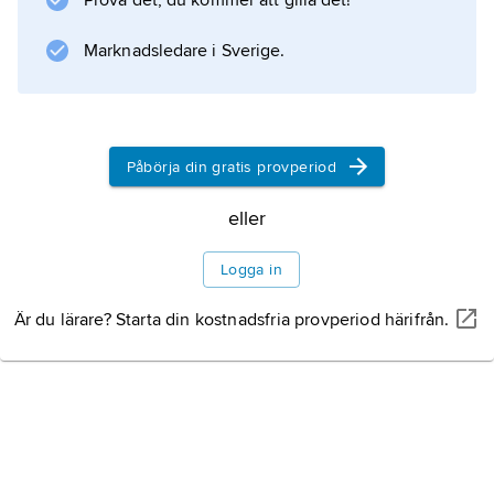
Prova det, du kommer att gilla det!
som var byggt för ändamålet, nuvarande
Rålambshovs sjukhus i Stockholm. På 1890-
Marknadsledare i Sverige.
talet inleddes en snabb expansion
Påbörja din gratis provperiod
Information om artikeln
eller
Logga in
Är du lärare? Starta din kostnadsfria provperiod härifrån.