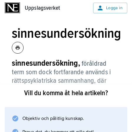
Uppslagsverket
Uppslagsverket
Logga in
sinnesundersökning
sinnesundersökning,
föråldrad
term som dock fortfarande används i
rättspsykiatriska sammanhang, där
”stor sinnesundersökning” innebär
Vill du komma åt hela artikeln?
rättspsykiatrisk undersökning och ”liten
sinnesundersökning” personutredning i
brottmål.
Objektiv och pålitlig kunskap.
Jämför