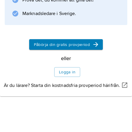
Prova det, du kommer att gilla det!
rättspsykiatri
.
Marknadsledare i Sverige.
Information om artikeln
Påbörja din gratis provperiod
eller
Logga in
Är du lärare? Starta din kostnadsfria provperiod härifrån.