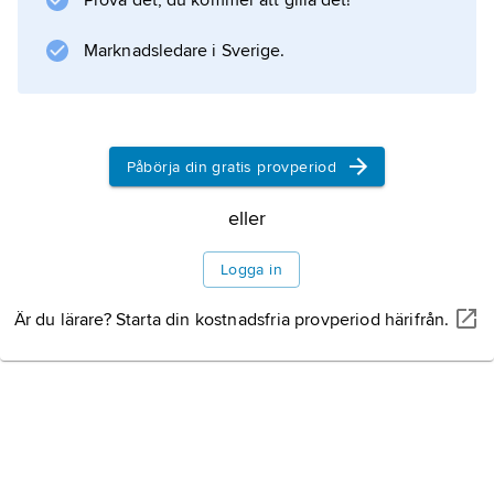
Prova det, du kommer att gilla det!
Marknadsledare i Sverige.
Påbörja din gratis provperiod
eller
Logga in
Är du lärare? Starta din kostnadsfria provperiod härifrån.