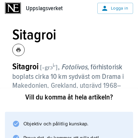
Uppslagsverket
Uppslagsverket
Logga in
Sitagroi
Sitagroi
i
,
Fotolivos
,
förhistorisk
[-grɔ
ʹ]
boplats cirka 10 km sydväst om Drama i
Makedonien, Grekland, utgrävd 1968–
69 av en anglo–amerikansk expedition.
Vill du komma åt hela artikeln?
Bosättningskullens 10 m djupa kulturlager
sträcker sig från mellersta neolitikum till tidig
Objektiv och pålitlig kunskap.
bronsålder (femte till tredje årtusendena f.Kr.).