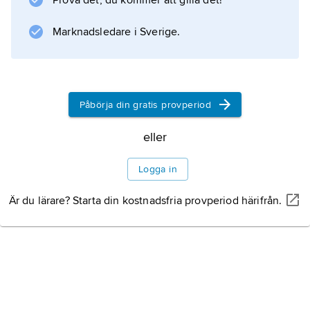
Prova det, du kommer att gilla det!
Marknadsledare i Sverige.
Information om artikeln
Påbörja din gratis provperiod
eller
Logga in
Är du lärare? Starta din kostnadsfria provperiod härifrån.