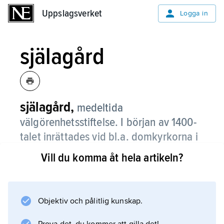
Uppslagsverket
Uppslagsverket
Logga in
själagård
själagård,
medeltida
välgörenhetsstiftelse. I början av 1400-
talet inrättades vid bl.a. domkyrkorna i
Uppsala, Linköping och Åbo och
Vill du komma åt hela artikeln?
Storkyrkan i Stockholm s.k. själakor, där
mässor för de avlidna lästes.
Objektiv och pålitlig kunskap.
I själakorens regi utdelades allmosor och
inrättades själagårdar, där åldringar mot viss