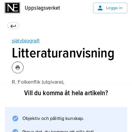
Uppslagsverket
Uppslagsverket
Logga in
självbiografi
Litteraturanvisning
R. Folkenflik (utgivare),
The Culture of Autobiography
Vill du komma åt hela artikeln?
(1992);
Objektiv och pålitlig kunskap.
Information om artikeln