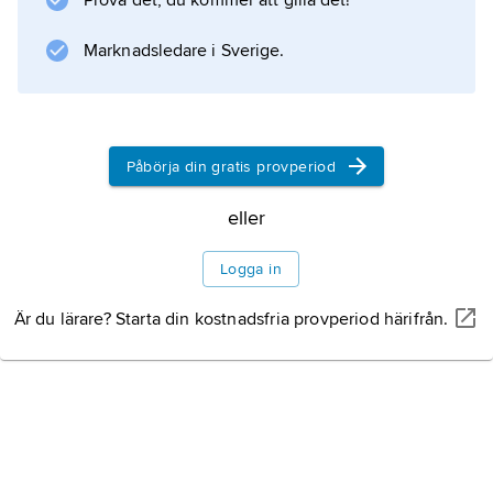
Prova det, du kommer att gilla det!
Marknadsledare i Sverige.
Påbörja din gratis provperiod
eller
Logga in
Är du lärare? Starta din kostnadsfria provperiod härifrån.