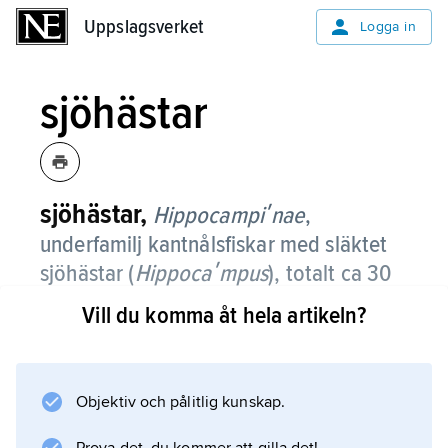
Uppslagsverket
Uppslagsverket
Logga in
sjöhästar
sjöhästar,
Hippocampiʹnae
,
underfamilj kantnålsfiskar med släktet
sjöhästar (
Hippocaʹmpus
), totalt ca 30
arter, huvudsakligen i tropiska hav.
Vill du komma åt hela artikeln?
De har karakteristisk, krum kroppshållning och
lodrät simställning med huvudet uppåt och
framåtböjt. Stjärtfena saknas, och stjärten
Objektiv och pålitlig kunskap.
används som gripsvans. De största arterna blir