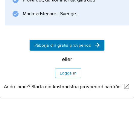
ångbåtspostexpeditioner på Dalslands kanal.
Prova det, du kommer att gilla det!
Ångbåtsposten upphörde först 1951.
Marknadsledare i Sverige.
Information om artikeln
Påbörja din gratis provperiod
eller
Logga in
Är du lärare? Starta din kostnadsfria provperiod härifrån.