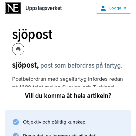
Uppslagsverket
Uppslagsverket
Logga in
sjöpost
sjöpost,
post som befordras på fartyg.
Postbefordran med segelfartyg infördes redan
på 1680-talet mellan Sverige och Tyskland
Vill du komma åt hela artikeln?
(Ystad–Stralsund), Sverige och Danmark
(Helsingborg–Helsingør) samt Sverige och
Finland (Grisslehamn–Eckerö på Åland). År
1824 infördes postångfartyg på linjen Ystad–
Objektiv och pålitlig kunskap.
Stralsund och 1869 särskilda