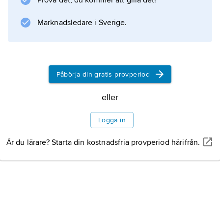
Prova det, du kommer att gilla det!
östra Medelhavet och skickligt utnyttjade den
tidens politiska situation. Pompejus besegrade
Marknadsledare i Sverige.
definitivt
Påbörja din gratis provperiod
Information om artikeln
eller
Logga in
Är du lärare? Starta din kostnadsfria provperiod härifrån.