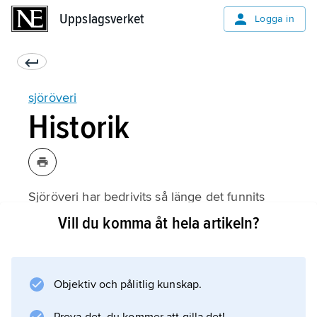
Uppslagsverket
Uppslagsverket
Logga in
sjöröveri
Historik
Sjöröveri har bedrivits så länge det funnits
sjöfart som erbjudit objekt för verksamheten.
Vill du komma åt hela artikeln?
För äldre tid bör sjöröveri hållas isär från
kaperi; se
kapare
Objektiv och pålitlig kunskap.
. Under århundradet f.Kr. utkämpade Rom en
rad sjökrig mot pirater som härjade i särskilt