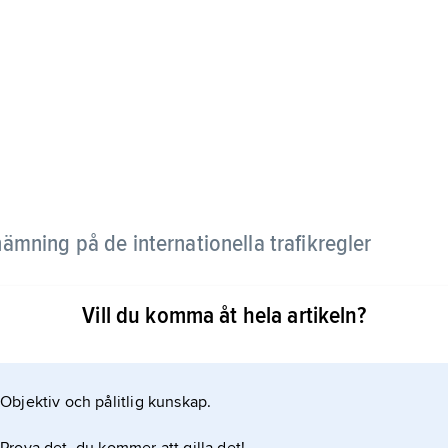
mning på de internationella trafikregler
Vill du komma åt hela artikeln?
 nödsignaler till sjöss. Styrnings- och
Objektiv och pålitlig kunskap.
, liksom anvisningar för andra