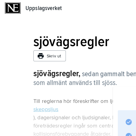
Uppslagsverket
Uppslagsverket
sjövägsregler
Skriv ut
sjövägsregler,
sedan gammalt benä
som allmänt används till sjöss.
Till reglerna hör föreskrifter om ljus (se
skeppsljus
), dagersignaler och ljudsignaler, liksom om
företrädesregler ingår som centrala avsnitt
kollisionsförebyggande åtgärder.