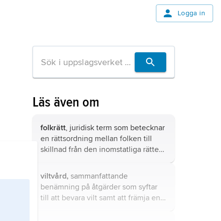
Logga in
Läs även om
folkrätt
, juridisk term som betecknar
en rättsordning mellan folken till
skillnad från den inomstatliga rätten,
som gäller för en stats medborgare.
viltvård,
sammanfattande
benämning på åtgärder som syftar
till att bevara vilt samt att främja en
med hänsyn till allmänna och
enskilda intressen lämplig