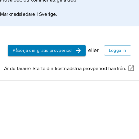
Prova det, du kommer att gilla det!
Marknadsledare i Sverige.
eller
Påbörja din gratis provperiod
Logga in
Är du lärare? Starta din kostnadsfria provperiod härifrån.