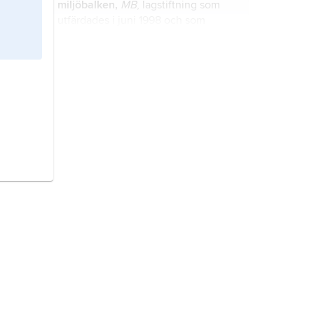
miljöbalken,
MB
, lagstiftning som
utveckling av viltstammarna.
utfärdades i juni 1998 och som
trädde i kraft 1 januari 1999.
krigets lagar,
den del av folkrätten
som reglerar krigförande och
neutrala staters uppträdande i krig
och under ockupation.
medicinsk etik,
tvärvetenskapligt
forsknings- och undervisningsämne
som kritiskt, historiskt och analytiskt
granskar moraliska och etiska
aspekter på (beslut som gäller)
mänskliga rättigheter,
mänskliga fri-
sjukvård och medicinsk forskning.
och rättigheter
,
grundläggande
regler som gäller överallt och för
alla, oavsett vem man är eller var
man bor
.
kemisk analys,
bestämning av
kemisk sammansättning.