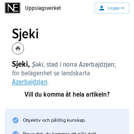
Uppslagsverket
Uppslagsverket
Logga in
Sjeki
Sjeki,
Șəki,
stad i norra Azerbajdzjan;
för belägenhet se landskarta
Azerbajdzjan
.
Vill du komma åt hela artikeln?
Information om artikeln
Objektiv och pålitlig kunskap.