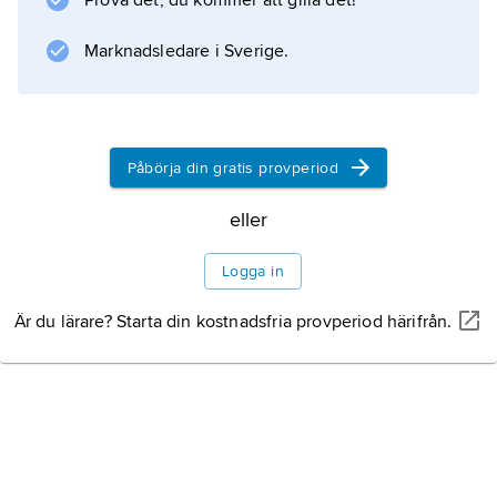
Prova det, du kommer att gilla det!
Marknadsledare i Sverige.
Påbörja din gratis provperiod
eller
Logga in
Är du lärare? Starta din kostnadsfria provperiod härifrån.