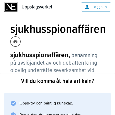
Uppslagsverket
Uppslagsverket
Logga in
sjukhusspionaffären
sjukhusspionaffären,
benämning
på avslöjandet av och debatten kring
olovlig underrättelseverksamhet vid
sjukvårdsförvaltningen i Göteborg.
Vill du komma åt hela artikeln?
Den 22 oktober 1975 påstods i en artikel i
Aftonbladet att SÄPO via en agent vid
sjukvårdsförvaltningen i Göteborg spionerade
Objektiv och pålitlig kunskap.
på de anställda. Frågan om hemlig