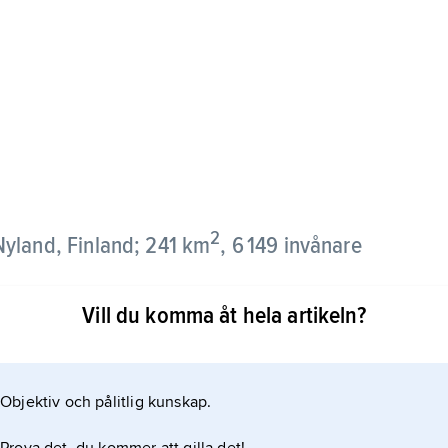
2
yland, Finland; 241 km
, 6 149 invånare
Vill du komma åt hela artikeln?
ti är viktiga näringar. Den södra fjärdedelen av
 fredsslutet utarrenderades till Sovjetunionen men
Objektiv och pålitlig kunskap.