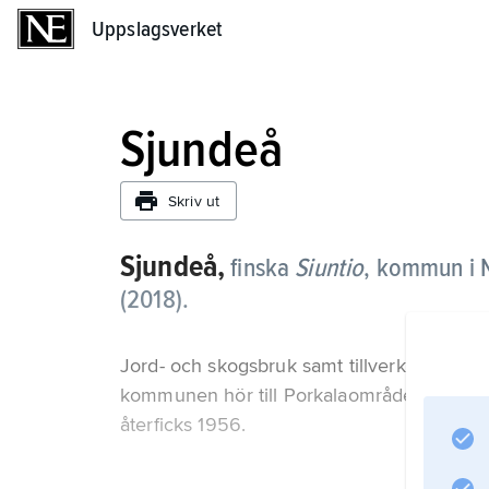
Uppslagsverket
Uppslagsverket
Sjundeå
Skriv ut
Sjundeå,
finska
Siuntio
,
kommun i N
(2018).
Jord- och skogsbruk samt tillverkningsindus
kommunen hör till Porkalaområdet, som vid
återficks 1956.