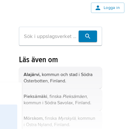
Logga in
Läs även om
Alajärvi,
kommun och stad i Södra
Österbotten, Finland.
Pieksämäki
, finska
Pieksämäen
,
kommun i Södra Savolax, Finland.
Mörskom,
finska
Myrskylä
, kommun
i Östra Nyland, Finland.