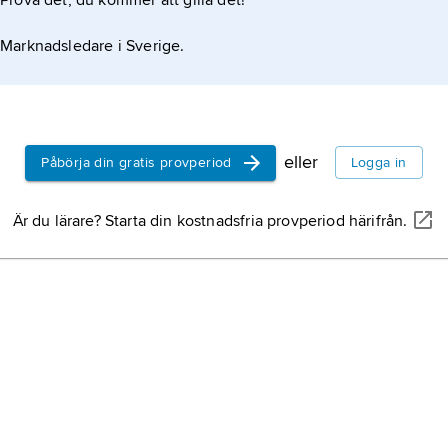
Prova det, du kommer att gilla det!
Marknadsledare i Sverige.
eller
Påbörja din gratis provperiod
Logga in
Är du lärare? Starta din kostnadsfria provperiod härifrån.