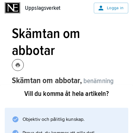
Uppslagsverket
Uppslagsverket
Logga in
Skämtan om
abbotar
Skämtan om abbotar,
benämning
på en kort prosasatir som troligen
Vill du komma åt hela artikeln?
tillkommit i början av 1400-talet och
torde ha utländsk förebild.
Objektiv och pålitlig kunskap.
Satiren, som hör till det mest levande i svensk
medeltidslitteratur, är en hejdlös drift med