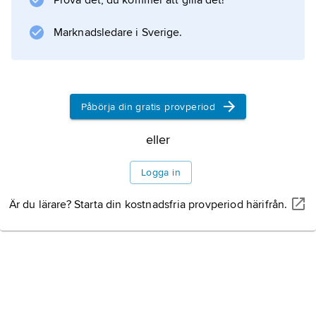
Prova det, du kommer att gilla det!
munkarnas vällevnad.
Marknadsledare i Sverige.
Information om artikeln
Påbörja din gratis provperiod
eller
Logga in
Är du lärare? Starta din kostnadsfria provperiod härifrån.