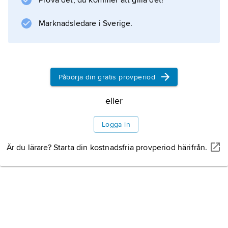
Prova det, du kommer att gilla det!
från denna tid framstår det också som en
viktig ort för politiska
Marknadsledare i Sverige.
Information om artikeln
Påbörja din gratis provperiod
eller
Logga in
Är du lärare? Starta din kostnadsfria provperiod härifrån.