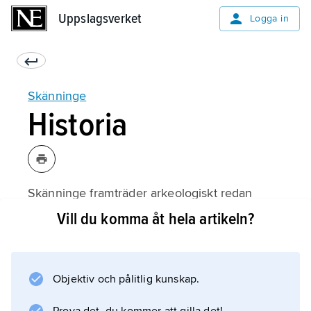
Uppslagsverket
Uppslagsverket
Logga in
Skänninge
Historia
Skänninge framträder arkeologiskt redan
under 1000-talet, som tätort och stad dock
Vill du komma åt hela artikeln?
först under 1200-talet. Sveriges andra
dominikanerkonvent anlades i Skänninge
1237. Nya institutioner (mynthus, ett
Objektiv och pålitlig kunskap.
systrakloster) under århundradets senare del
tyder på att Skänninge då varit expansivt, och