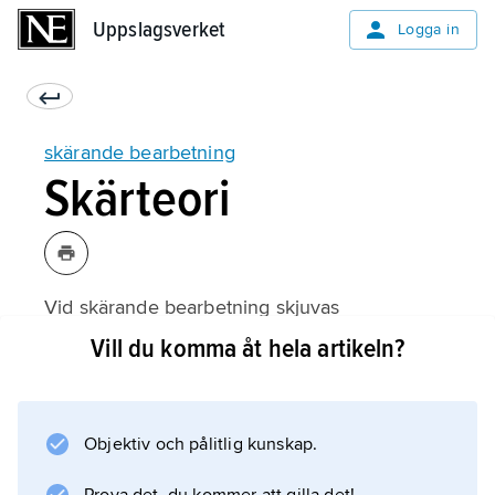
Uppslagsverket
Uppslagsverket
Logga in
skärande bearbetning
Skärteori
Vid skärande bearbetning skjuvas
arbetsmaterialet kraftigt av verktyget så att en
Vill du komma åt hela artikeln?
spåna bildas. Verktyget skall ha en viss
hastighet,
skärhastighet
Objektiv och pålitlig kunskap.
, i materialet och föras sidledes med en
matningsrörelse