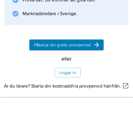
Prova det, du kommer att gilla det!
som är vinkelrät mot skärriktningen.
Skärdjupet
Marknadsledare i Sverige.
anger hur djupt verktyget arbetar i materialet.
Storheterna skärhastighet, matning och
skärdjup kallas
Påbörja din gratis provperiod
eller
Information om artikeln
Logga in
Är du lärare? Starta din kostnadsfria provperiod härifrån.