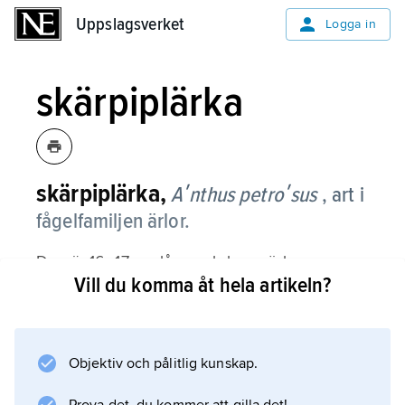
Uppslagsverket
Uppslagsverket
Logga in
skärpiplärka
skärpiplärka,
Aʹnthus petroʹsus
, art i
fågelfamiljen ärlor.
Den är 16–17 cm lång och har mörkare
Vill du komma åt hela artikeln?
ovansida än andra piplärkor, streckad
undersida och svarta ben. Arten häckar vid
steniga kuster i nordvästra Europa, bl.a.
Sverige.
Objektiv och pålitlig kunskap.