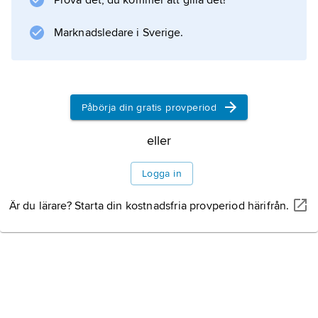
Prova det, du kommer att gilla det!
Marknadsledare i Sverige.
Information om artikeln
Påbörja din gratis provperiod
eller
Logga in
Är du lärare? Starta din kostnadsfria provperiod härifrån.