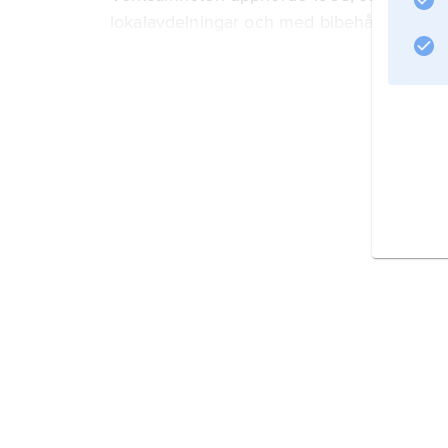
lokalavdelningar och med bibehållna verk
Information om artikeln