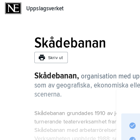
Uppslagsverket
Uppslagsverket
Skådebanan
Skriv ut
Skådebanan,
organisation med uppg
som av geografiska, ekonomiska eller
scenerna.
Skådebanan grundades 1910 av journaliste
turnerande teaterverksamhet fram till 193
Skådebanan med arbetarrörelsen och koopera
Verksamheten upphörde 1988; sedan 1991