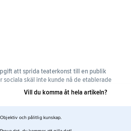
ift att sprida teaterkonst till en publik
 sociala skäl inte kunde nå de etablerade
Vill du komma åt hela artikeln?
n Walter Stenström (1881–1926) och organiserade
3, då Riksteatern bildades. Senare samarbetade
Objektiv och pålitlig kunskap.
tionen för att sprida teater till en ovan publik.
 verkar Nya Skådebanan med flera