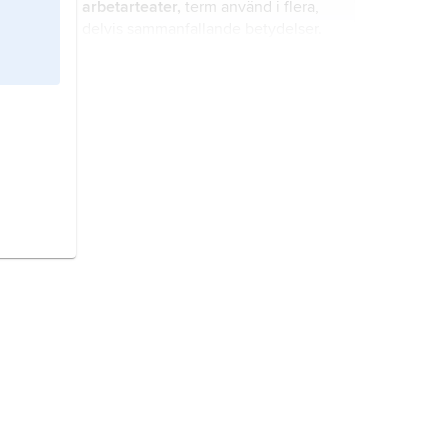
arbetarteater,
term använd i flera,
delvis sammanfallande betydelser.
fria teatergrupper,
teatergrupper
som verkar utanför de etablerade
institutionerna.
Göteborg,
centralort (stad) i
Göteborgs kommun, Västergötland
och Bohuslän (Västra Götalands län);
674 529 invånare (2024).
dokumentärfilm,
genrebenämning
på filmer som avser att på ett
autentiskt sätt fånga och
dokumentera verkligheten, även om
gränserna till spelfilm och
idrott,
sammanfattande benämning
experimentfilm är otydliga.
på skilda slag av kroppsövningar.