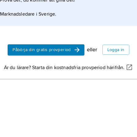
Prova det, du kommer att gilla det!
Marknadsledare i Sverige.
eller
Påbörja din gratis provperiod
Logga in
Är du lärare? Starta din kostnadsfria provperiod härifrån.