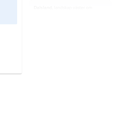
Dalsland,
landskap väster om
Vänern.
Medelpad,
landskap i Norrland.
Västergötland,
landskap i Götaland.
Ångermanland,
landskap i Norrland.
Södermanland,
Sörmland
, landskap
i Svealand.