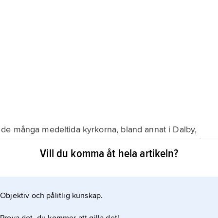
de många medeltida kyrkorna, bland annat i Dalby,
huggna portalomfattningar antyder att stenmästare från
Vill du komma åt hela artikeln?
vid kyrkbyggena på landsbygden. I sin nuvarande
och tillbyggnader under seklernas lopp. En tredjedel
Objektiv och pålitlig kunskap.