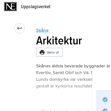
Uppslagsverket
Uppslagsverket
Skåne
Arkitektur
Skriv ut
Skånes äldsta bevarade byggnader är 
Everlöv, Sankt Olof och Vä. Skickligt 
Lunds domkyrka var verksamma också 
gestalt är kyrkorna resultatet av om- 