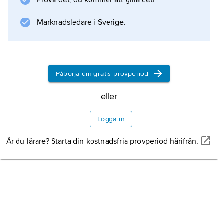
Prova det, du kommer att gilla det!
talet.
Marknadsledare i Sverige.
Information om artikeln
Påbörja din gratis provperiod
eller
Logga in
Är du lärare? Starta din kostnadsfria provperiod härifrån.