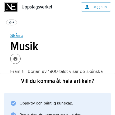
Uppslagsverket
Uppslagsverket
Logga in
Skåne
Musik
Fram till början av 1800-talet visar de skånska
musiktraditionerna många spår av
Vill du komma åt hela artikeln?
kulturgemenskap med Danmark och länderna
kring södra Östersjön. Ett
stadsmusikantväsende av samma slag som i
Objektiv och pålitlig kunskap.
Tyskland är känt i Malmö sedan 1500-talet och
i de flesta övriga skånestäder sedan 1600-