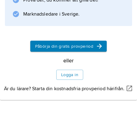
Prova det, du kommer att gilla det!
uppväxt på
Marknadsledare i Sverige.
Information om artikeln
Påbörja din gratis provperiod
eller
Logga in
Är du lärare? Starta din kostnadsfria provperiod härifrån.