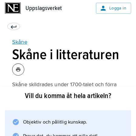
Uppslagsverket
Uppslagsverket
Logga in
Skåne
Skåne i litteraturen
Skåne skildrades under 1700-talet och förra
hälften av 1800-talet av utsocknes författare
Vill du komma åt hela artikeln?
som Linné, Tegnér och Almqvist, och det
dröjde till omkring 1880 innan en genuint
skånsk litteratur trädde fram. Påfallande är att
Objektiv och pålitlig kunskap.
många fina lyriker givit sin personliga bild av
landskapets egenart. Först ut var A.U. Bååth,