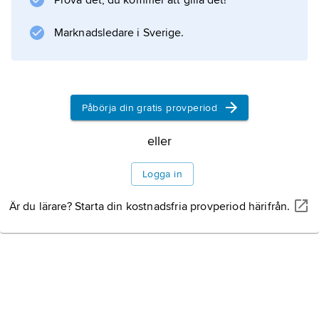
Prova det, du kommer att gilla det!
”bondska” genren. Sönerna
Rolf Larsson
Marknadsledare i Sverige.
och Walter Larsson (1910–67) var kända
jazzmusiker.
Påbörja din gratis provperiod
Information om artikeln
eller
Logga in
Är du lärare? Starta din kostnadsfria provperiod härifrån.