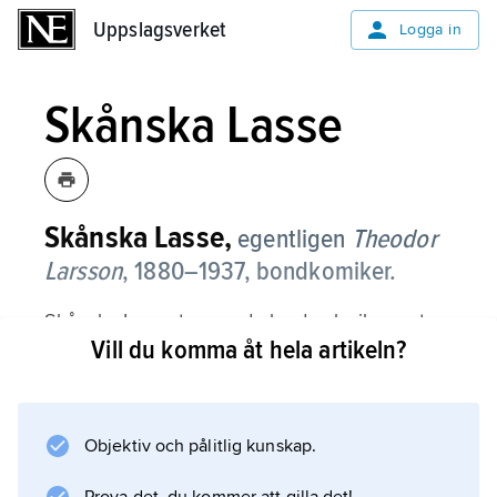
Uppslagsverket
Uppslagsverket
Logga in
Skånska Lasse
Skånska Lasse,
egentligen
Theodor
Larsson
,
1880–1937, bondkomiker.
Skånska Lasse turnerade land och rike runt
Vill du komma åt hela artikeln?
och framförde egna visor; den mest kända
torde vara ”Johan på Snippen”. Han anlitades
ofta av
Ernst Rolf
Objektiv och pålitlig kunskap.
som kompositör och textförfattare i den