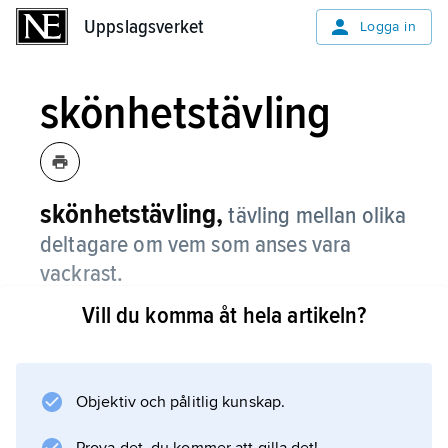
Uppslagsverket
Uppslagsverket
Logga in
skönhetstävling
skönhetstävling,
tävling mellan olika
deltagare om vem som anses vara
vackrast.
Vill du komma åt hela artikeln?
Skönhetstävlingar för kvinnor är inte enbart
en nutida företeelse – i antiken anordnades
sådana bland annat på Lesbos.
Objektiv och pålitlig kunskap.