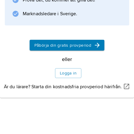
Prova det, du kommer att gilla det!
Information om artikeln
Marknadsledare i Sverige.
Påbörja din gratis provperiod
eller
Logga in
Är du lärare? Starta din kostnadsfria provperiod härifrån.