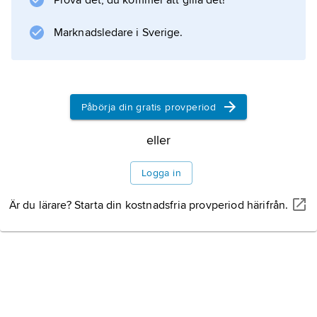
Prova det, du kommer att gilla det!
vitaminer
.
Marknadsledare i Sverige.
Information om artikeln
Påbörja din gratis provperiod
eller
Logga in
Är du lärare? Starta din kostnadsfria provperiod härifrån.