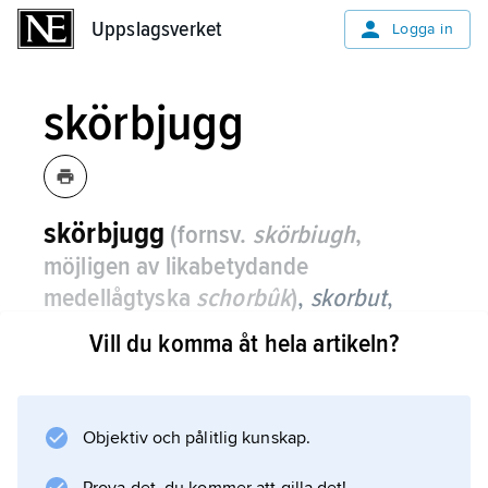
Uppslagsverket
Uppslagsverket
Logga in
skörbjugg
skörbjugg
(fornsv.
skörbiugh
,
möjligen av likabetydande
medellågtyska
schorbûk
)
,
skorbut
,
bristsjukdom som uppstår till följd av
Vill du komma åt hela artikeln?
för lågt intag av vitamin C
(askorbinsyra).
Objektiv och pålitlig kunskap.
De vanligaste symtomen är blödningar i
huden och tandköttet; se