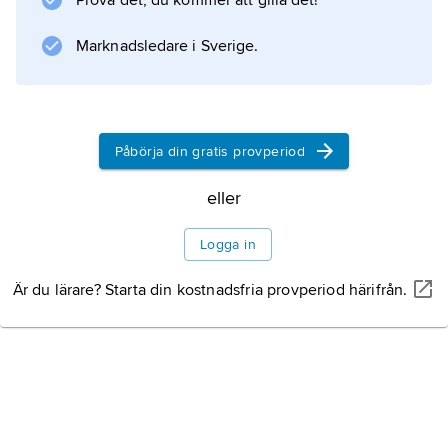
Prova det, du kommer att gilla det!
Marknadsledare i Sverige.
Information om artikeln
Påbörja din gratis provperiod
eller
Logga in
Är du lärare? Starta din kostnadsfria provperiod härifrån.