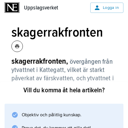
Uppslagsverket
Uppslagsverket
Logga in
skagerrakfronten
skagerrakfronten,
övergången från
ytvattnet i Kattegatt, vilket är starkt
påverkat av färskvatten, och ytvattnet i
Skagerrak, som har en salthalt över 30
Vill du komma åt hela artikeln?
‰.
Övergången är i allmänhet mycket markerad
genom skillnader i vattnets färg samt genom
Objektiv och pålitlig kunskap.
ansamling av skum och skräp.