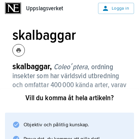
Uppslagsverket
Uppslagsverket
Logga in
skalbaggar
skalbaggar,
Coleoʹptera
,
ordning
insekter som har världsvid utbredning
och omfattar 400 000 kända arter, varav
4 500 i Sverige.
Vill du komma åt hela artikeln?
Skalbaggar är den artrikaste ordningen inom
djurriket – 30 % av alla djur är skalbaggar –
och förekommer i alla miljöer på land, i
Objektiv och pålitlig kunskap.
sötvatten och till och med i havens kustvatten.