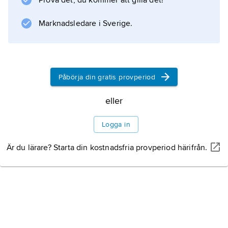
Prova det, du kommer att gilla det!
Utseende
Marknadsledare i Sverige.
Levnadssätt
Påbörja din gratis provperiod
Litteraturanvisning
eller
Logga in
Är du lärare? Starta din kostnadsfria provperiod härifrån.
Information om artikeln