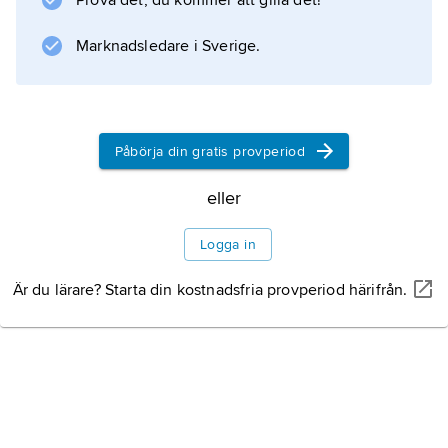
Prova det, du kommer att gilla det!
förekommer.
Bebyggelse
Marknadsledare i Sverige.
Historia
Påbörja din gratis provperiod
Litteraturanvisning
eller
Logga in
Är du lärare? Starta din kostnadsfria provperiod härifrån.
Information om artikeln