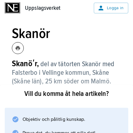
Uppslagsverket
Uppslagsverket
Logga in
Skanör
Skanöʹr,
del av tätorten Skanör med
Falsterbo i Vellinge kommun, Skåne
(Skåne län), 25 km söder om Malmö.
Vill du komma åt hela artikeln?
Skanör, som ligger på ett näs på Skånes
sydvästra spets, består till övervägande del av
villabebyggelse. I Skanör finns bland annat
långa välbesökta sandstränder och
Objektiv och pålitlig kunskap.
småbåtshamn. Pendling till Malmö