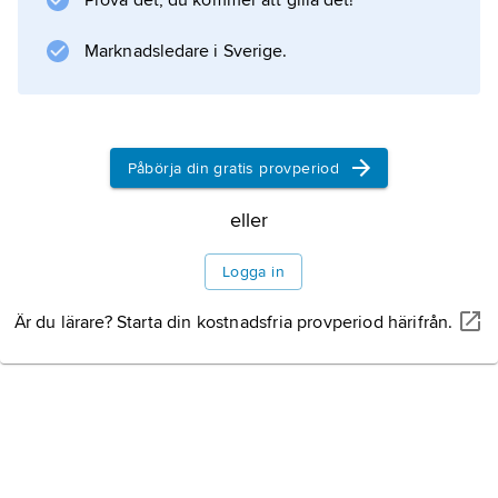
Prova det, du kommer att gilla det!
placerade långt bak, och skarvar som står har
upprätt hållning. Skelettbenen är mindre
Marknadsledare i Sverige.
luftfyllda än hos andra fåglar, varför skarvar
Påbörja din gratis provperiod
Information om artikeln
eller
Logga in
Är du lärare? Starta din kostnadsfria provperiod härifrån.