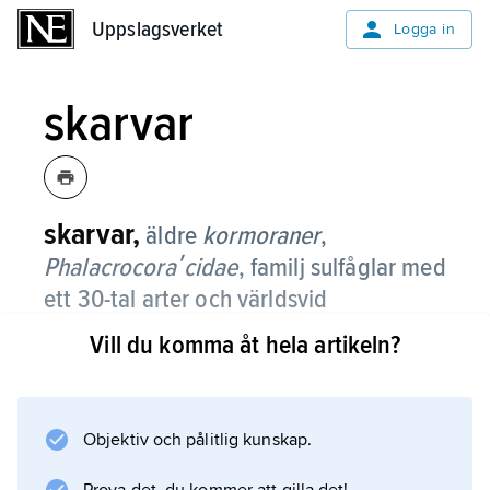
Uppslagsverket
Uppslagsverket
Logga in
skarvar
skarvar,
äldre
kormoraner
,
Phalacrocoraʹcidae
,
familj sulfåglar med
ett 30-tal arter och världsvid
utbredning.
Vill du komma åt hela artikeln?
De är 45–100 cm långa och övervägande
svarta med blå eller grön glans eller svarta
och vita. Halsen är lång och näbben ganska
Objektiv och pålitlig kunskap.
lång och hakböjd i spetsen. Fötterna är