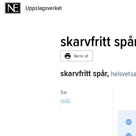
Uppslagsverket
Uppslagsverket
skarvfritt spå
Skriv ut
skarvfritt spår,
helsvets
Se
spår
.