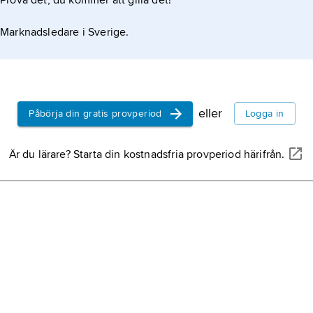
Prova det, du kommer att gilla det!
s
Marknadsledare i Sverige.
m
b
r
h
eller
Påbörja din gratis provperiod
Logga in
r
Är du lärare? Starta din kostnadsfria provperiod härifrån.
s
b
j
s
u
s