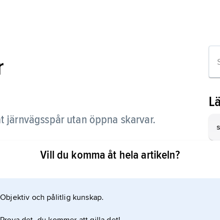
r
L
at järnvägsspår utan öppna skarvar.
s
Vill du komma åt hela artikeln?
h
s
Objektiv och pålitlig kunskap.