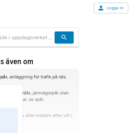
Logga in
äs även om
pår,
anläggning för trafik på räls.
elsvetsad räls,
järnvägsspår utan
öppna skarvar, se
spår
.
pår,
avtryck eller märken efter vilt i
terrängen.