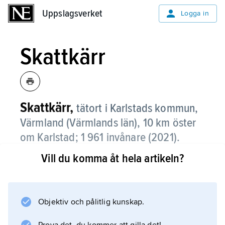
Uppslagsverket
Uppslagsverket
Logga in
Skattkärr
Skattkärr,
tätort i Karlstads kommun,
Värmland (Värmlands län), 10 km öster
om Karlstad;
1 961 invånare (2021)
.
Vill du komma åt hela artikeln?
I Skattkärr, som ligger vid Skattkärrsviken i
Vänern och Europaväg 18, finns sågverk.
Objektiv och pålitlig kunskap.