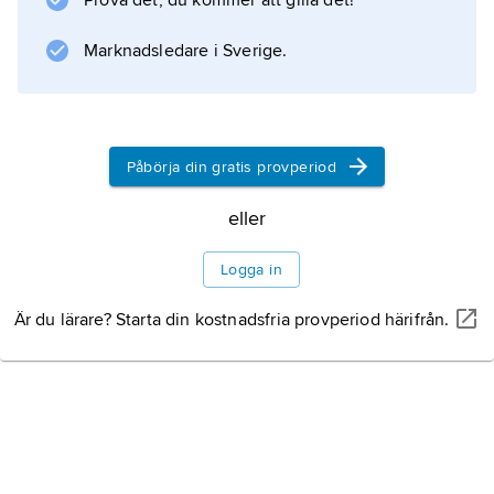
Information om artikeln
Prova det, du kommer att gilla det!
Marknadsledare i Sverige.
Påbörja din gratis provperiod
eller
Logga in
Är du lärare? Starta din kostnadsfria provperiod härifrån.