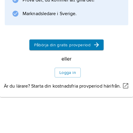
1400–1600-talen.
Prova det, du kommer att gilla det!
Marknadsledare i Sverige.
Information om artikeln
Påbörja din gratis provperiod
eller
Logga in
Är du lärare? Starta din kostnadsfria provperiod härifrån.