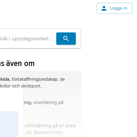
Logga in
äs även om
skida,
fortskaffningsredskap, se
skidor
och
skidsport
.
skidorientering,
orientering på
kidor.
snowboard
, utförsåkning på en bred
skida,
bräda
, där åkarens fötter