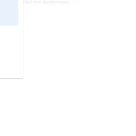
placeras i vinkel mot åkriktningen.
ullskidor,
skidor med hjul som
främst används vid träning på
barmark.