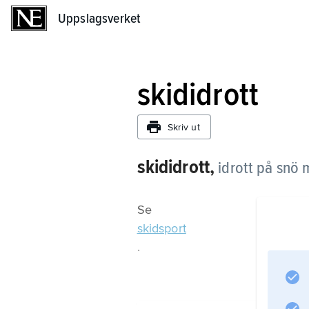
Uppslagsverket
Uppslagsverket
skididrott
Skriv ut
skididrott,
idrott på snö 
Se
skidsport
.