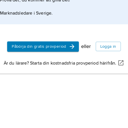
Prova det, du kommer att gilla det!
Marknadsledare i Sverige.
r
eller
Påbörja din gratis provperiod
Logga in
Är du lärare? Starta din kostnadsfria provperiod härifrån.