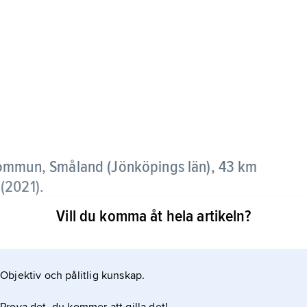
kommun, Småland (Jönköpings län), 43 km
 (2021)
.
Vill du komma åt hela artikeln?
och järnvägen Halmstad–Nässjö, är industriort med
ruindustri. Utanför Skillingaryd finns sedan 1800-
Objektiv och pålitlig kunskap.