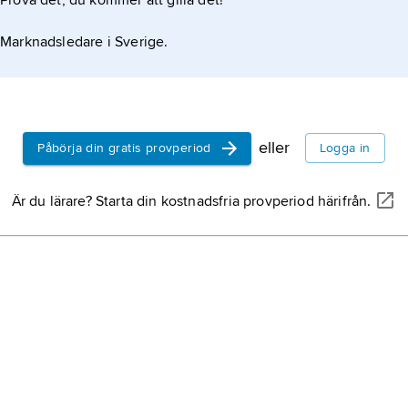
Prova det, du kommer att gilla det!
Marknadsledare i Sverige.
eller
Påbörja din gratis provperiod
Logga in
Är du lärare? Starta din kostnadsfria provperiod härifrån.