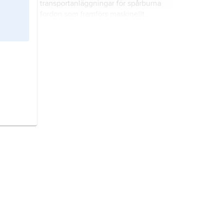
transportanläggningar för spårburna
fordon som framförs maskinellt.
Sverige,
stat på Skandinaviska
halvön, norra Europa.