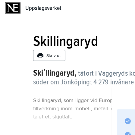
Uppslagsverket
Uppslagsverket
Skillingaryd
Skriv ut
Skiʹllingaryd,
tätort i Vaggeryds 
söder om Jönköping;
4 279 invånare
Skillingaryd, som ligger vid Europaväg 4 
tillverkning inom möbel-, metall- och träva
talet ett skjutfält.