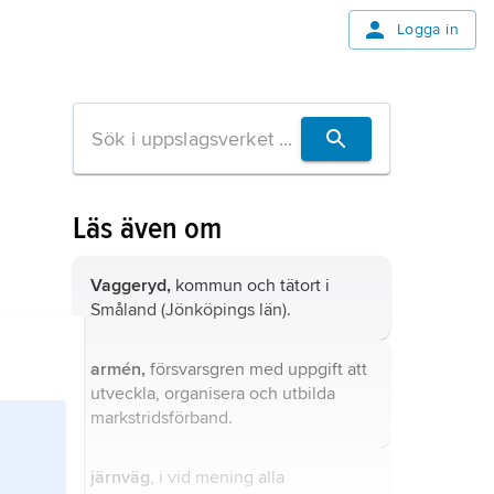
Logga in
Läs även om
Vaggeryd,
kommun och tätort i
Småland (Jönköpings län).
armén,
försvarsgren med uppgift att
utveckla, organisera och utbilda
markstridsförband.
järnväg
, i vid mening alla