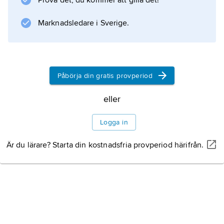
Prova det, du kommer att gilla det!
Fjällen är släta och blanka. Skinkar är i
huvudsak marklevande. En del arter är
Marknadsledare i Sverige.
predatorer, andra lever uteslutande av växter.
Påbörja din gratis provperiod
Information om artikeln
eller
Logga in
Är du lärare? Starta din kostnadsfria provperiod härifrån.