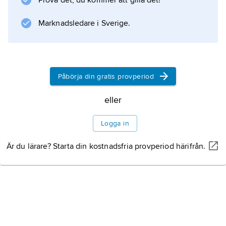
Prova det, du kommer att gilla det!
Information om artikeln
Marknadsledare i Sverige.
Påbörja din gratis provperiod
eller
Logga in
Är du lärare? Starta din kostnadsfria provperiod härifrån.