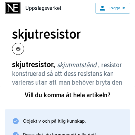
Uppslagsverket
Uppslagsverket
Logga in
skjutresistor
skjutresistor,
skjutmotstånd
, resistor
konstruerad så att dess resistans kan
varieras utan att man behöver bryta den
krets i vilken den är inkopplad.
Vill du komma åt hela artikeln?
Detta sker med hjälp av en glidkontakt som
förskjuts längs den raka resistorbanan.
Objektiv och pålitlig kunskap.