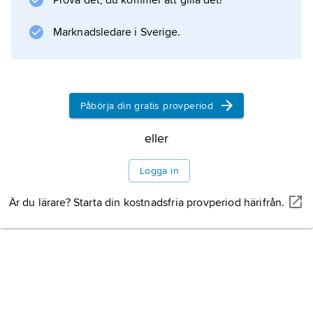
Skogsbrand i Sverige
Prova det, du kommer att gilla det!
Marknadsledare i Sverige.
Skogsbrand i andra
länder
Påbörja din gratis provperiod
eller
Information om artikeln
Logga in
Är du lärare? Starta din kostnadsfria provperiod härifrån.