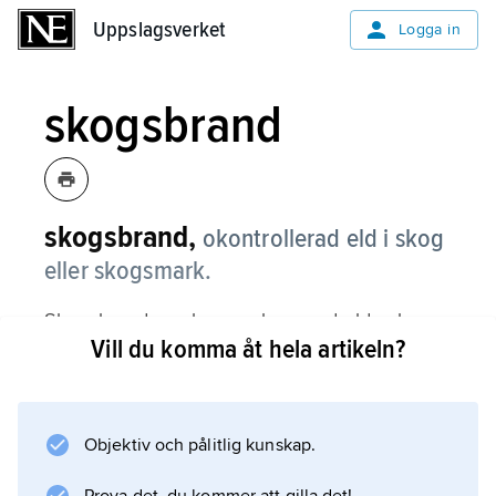
Uppslagsverket
Uppslagsverket
Logga in
skogsbrand
skogsbrand,
okontrollerad eld i skog
eller skogsmark.
Skogsbrand orsakas av slarv med eld och av
Vill du komma åt hela artikeln?
blixtnedslag. Vid bekämpning av skogsbrand
söker man i första hand förhindra att elden
sprider sig. Ibland tvingas man ta upp
brandgator och anlägga moteld.
Objektiv och pålitlig kunskap.