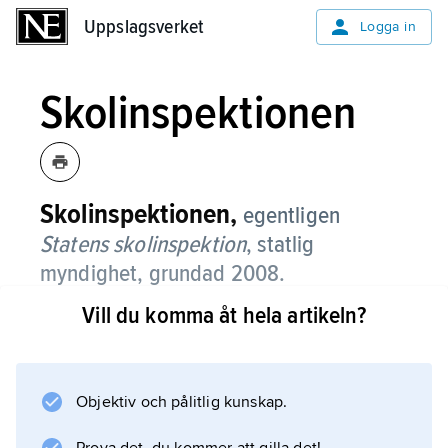
Uppslagsverket
Uppslagsverket
Logga in
Skolinspektionen
Skolinspektionen,
egentligen
Statens skolinspektion
,
statlig
myndighet, grundad 2008.
Vill du komma åt hela artikeln?
Skolinspektionens uppgifter är dels tillsyn
över och kvalitetsgranskning av skolväsendet
och skolbarnomsorgen, dels tillståndsprövning
för fristående skolor. Myndigheten bildades
Objektiv och pålitlig kunskap.
efter en omstrukturering av de svenska