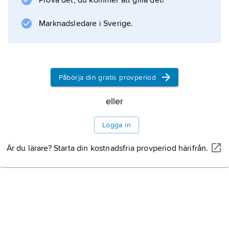
Prova det, du kommer att gilla det!
skolmyndigheterna 2008. Dessförinnan hade
uppgifterna hanterats av Skolverket.
Marknadsledare i Sverige.
Skolinspektionens huvudkontor är förlagt till
Stockholm, och därutöver finns regionala
enheter i Göteborg, Linköping, Lund,
Stockholm och
Påbörja din gratis provperiod
eller
Information om artikeln
Logga in
Är du lärare? Starta din kostnadsfria provperiod härifrån.