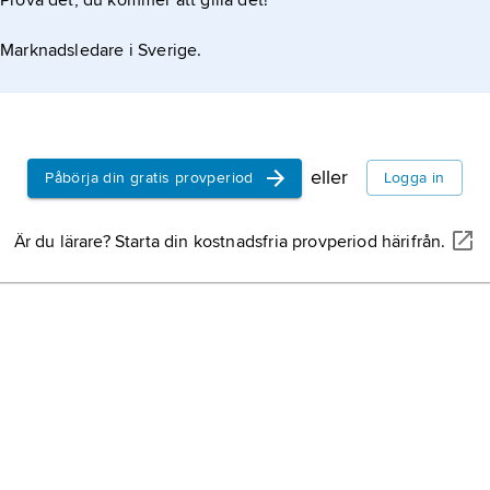
Prova det, du kommer att gilla det!
Marknadsledare i Sverige.
eller
Påbörja din gratis provperiod
Logga in
Är du lärare? Starta din kostnadsfria provperiod härifrån.