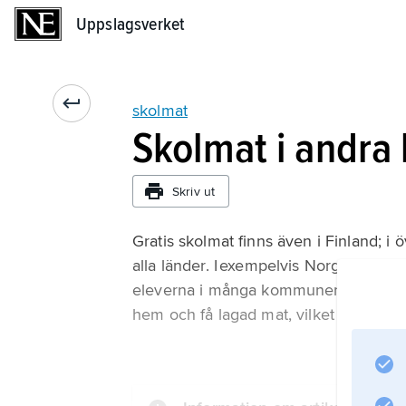
Uppslagsverket
Uppslagsverket
skolmat
Skolmat i andra 
Skriv ut
Gratis skolmat finns även i Finland; i 
alla länder. I exempelvis Norge gäller
eleverna i många kommuner lång lunc
hem och få lagad mat, vilket i takt me