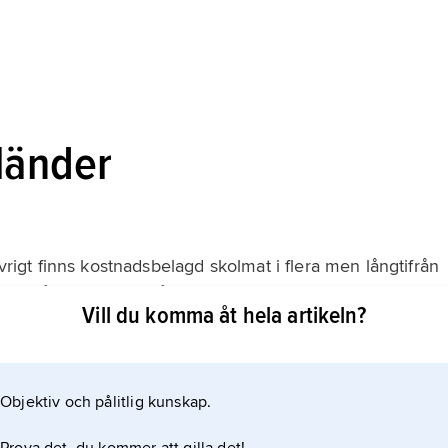
länder
övrigt finns kostnadsbelagd skolmat i flera men långtifrån
 smörgåspaket hemifrån, och i bl.a. Frankrike har
Vill du komma åt hela artikeln?
hrast med den ursprungliga tanken att de ska hinna
d
Objektiv och pålitlig kunskap.