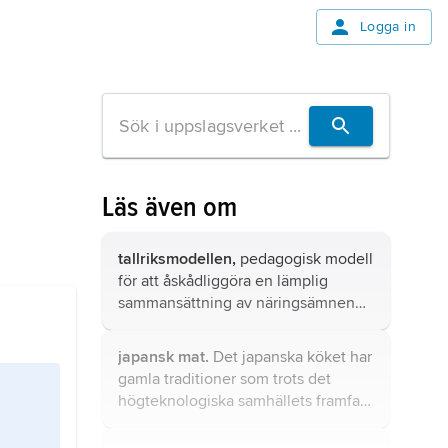
Logga in
Läs även om
tallriksmodellen,
pedagogisk modell
för att åskådliggöra en lämplig
sammansättning av näringsämnen
vid en måltid.
japansk mat.
Det japanska köket har
gamla traditioner som trots det
högteknologiska samhällets framfart
biter sig fast i folksjälen.